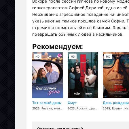
Вскоре после сессии гипноза по новому модн
гипнотерапевтом Софией Дориной, одна из её
Неожиданно агрессивное поведение начинают 
указывают на темное прошлое самой Софии. Те
стремится отомстить ей и её близким. Задача
превращать обычных людей в насильников.
Рекомендуем:
HD
HD
HD
Тот самый день
Омут
День рождени
2026
,
Россия
,
мелодрама
2025
,
Россия
,
драма
,
триллер
2025
,
Греция
,
Испан
Оставить комментарий