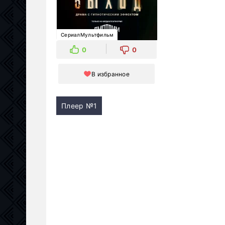
СериалМультфильм
0
0
В избранное
Плеер №1