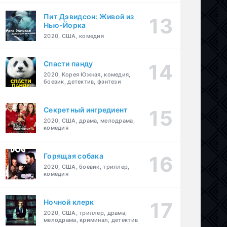
Пит Дэвидсон: Живой из
Нью-Йорка
2020, США, комедия
Спасти панду
2020, Корея Южная, комедия,
боевик, детектив, фэнтези
Секретный ингредиент
2020, США, драма, мелодрама,
комедия
Горящая собака
2020, США, боевик, триллер,
комедия
Ночной клерк
2020, США, триллер, драма,
мелодрама, криминал, детектив