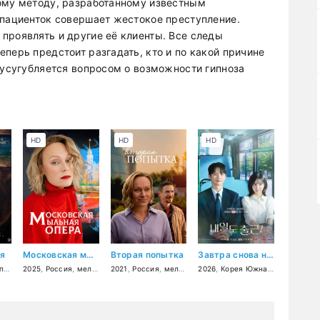
ому методу, разработанному известным
 пациенток совершает жестокое преступление.
проявлять и другие её клиенты. Все следы
перь предстоит разгадать, кто и по какой причине
 усугубляется вопросом о возможности гипноза
HD
HD
HD
я
Московская мыльная опера
Вторая попытка
Завтра снова на работу!
ия
,
2025
Великобритания
,
Россия
,
мелодрама
,
Нидерланды
2021
,
Россия
,
драма
,
мелодрама
2026
,
Корея Южная
,
мелодрам