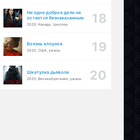
Ни одно доброе дело не
остается безнаказанным
2020, Канада, триллер
Боязнь клоунов
2020, США, ужасы
Шкатулка дьявола
2020, Великобритания, ужасы
а
,
комедия