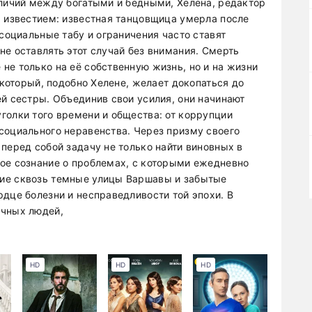
зличий между богатыми и бедными, Хелена, редактор
м известием: известная танцовщица умерла после
 социальные табу и ограничения часто ставят
е оставлять этот случай без внимания. Смерть
не только на её собственную жизнь, но и на жизни
 который, подобно Хелене, желает докопаться до
ей сестры. Объединив свои усилия, они начинают
голки того времени и общества: от коррупции
социального неравенства. Через призму своего
перед собой задачу не только найти виновных в
ое сознание о проблемах, с которыми ежедневно
ие сквозь темные улицы Варшавы и забытые
дце болезни и несправедливости той эпохи. В
ичных людей,
HD
HD
HD