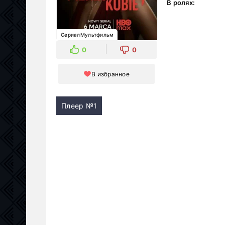
В ролях:
СериалМультфильм
0
0
В избранное
Плеер №1