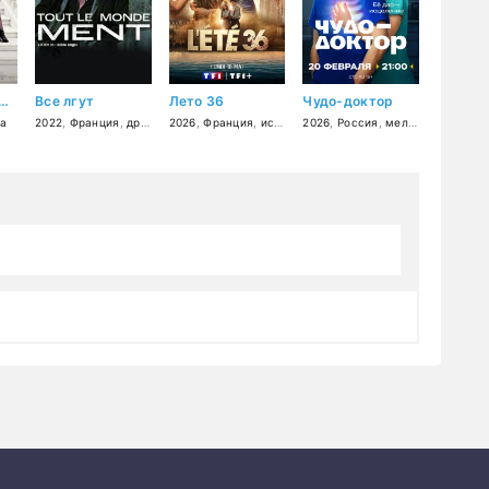
ол носит Prada 2
Все лгут
Лето 36
Чудо-доктор
а
детектив
2022
,
Франция
,
драма
,
2026
криминал
,
Франция
,
история
2026
,
Россия
,
мелодрама
,
драм