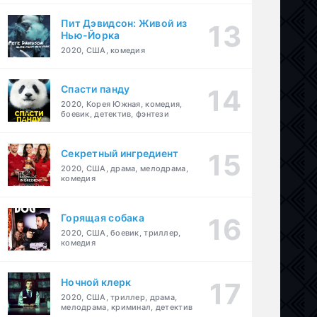
Пит Дэвидсон: Живой из
Нью-Йорка
2020, США, комедия
Спасти панду
2020, Корея Южная, комедия,
боевик, детектив, фэнтези
Секретный ингредиент
2020, США, драма, мелодрама,
комедия
Горящая собака
2020, США, боевик, триллер,
комедия
Ночной клерк
2020, США, триллер, драма,
мелодрама, криминал, детектив