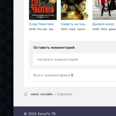
След Чикатило
Смерть на границе
Дьяв
2026
,
Россия
,
триллер
,
2023
детектив
,
США
,
,
драма
триллер
,
драма
2026
,
,
криминал
США
,
драм
,
Оставить комментарий
Написать комментарий
Всего комментариев
0
кино онлайн
» Сериалы
© 2025 КиноГо.ТВ