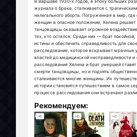
В Варшаве 1930-х годов, в эпоху больших ра
журнала о браке, сталкивается с трагически
нелегального аборта. Погруженная в мир, где
женщин в опасное положение, Хелена решает н
танцовщицы оказывает огромное воздействие 
тех, кто остался. Среди них — брат покойной,
истины и обеспечить справедливость для сво
расследование, которое вскрывает мрачные у
властей до медицинской несправедливости и 
расследования Хелена и брат умершей ставят 
смерти танцовщицы, но и поднять общественн
сталкиваются многие женщины. Их путешеств
истории становится путешествием в самое сер
процессе расследования они встречают разл
Рекомендуем:
HD
HD
HD