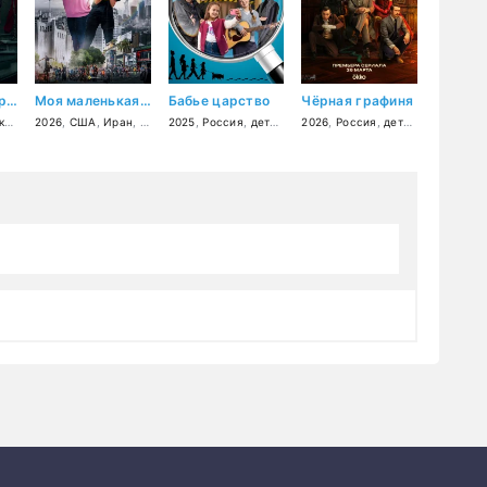
Смертельно прекрасна
Моя маленькая луна
Бабье царство
Чёрная графиня
й
ия
,
фэнтези
2026
,
,
США
боевик
,
Иран
,
комедия
,
драма
,
2025
триллер
,
Россия
,
детектив
2026
,
мелодрама
,
Россия
,
,
комедия
детектив
,
трилле