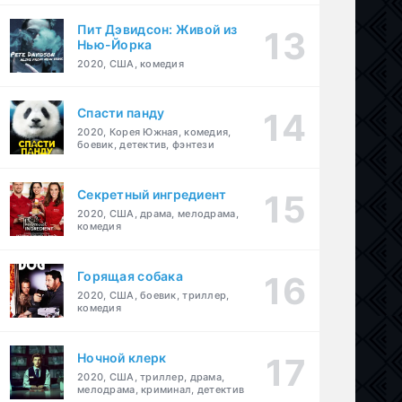
Пит Дэвидсон: Живой из
Нью-Йорка
2020, США, комедия
Спасти панду
2020, Корея Южная, комедия,
боевик, детектив, фэнтези
Секретный ингредиент
2020, США, драма, мелодрама,
комедия
Горящая собака
2020, США, боевик, триллер,
комедия
Ночной клерк
2020, США, триллер, драма,
мелодрама, криминал, детектив