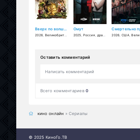
Вверх по волшебному дереву
Омут
2026
,
Великобритания
,
2025
США
,
,
Россия
Франция
,
драма
,
приключения
,
триллер
2026
,
США
,
семейны
,
Великобритан
Оставить комментарий
Написать комментарий
Всего комментариев
0
кино онлайн
» Сериалы
© 2025 КиноГо.ТВ