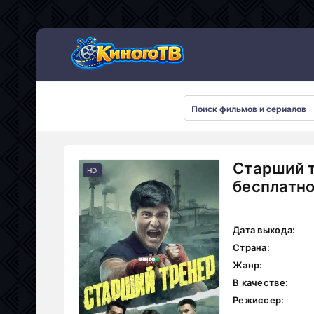
Старший т
HD
бесплатн
Дата выхода:
Страна:
Жанр:
В качестве:
Режиссер: