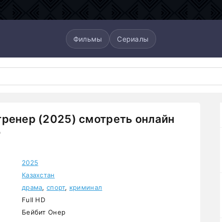
Фильмы
Сериалы
ренер (2025) смотреть онлайн
о
2025
Казахстан
драма
,
спорт
,
криминал
Full HD
Бейбит Онер