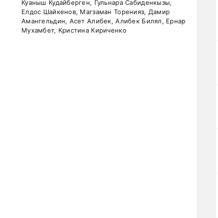
Куаныш Кудайберген, Гульнара Сабиденкызы,
Елдос Шайкенов, Магзаман Торенияз, Дамир
Амангельдин, Асет Алибек, Алибек Билял, Ернар
Мухамбет, Кристина Кириченко