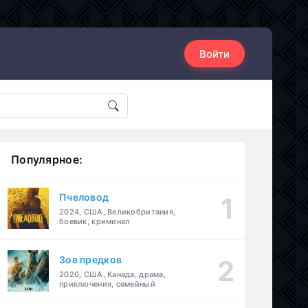
Войти
Популярное:
Пчеловод
2024, США, Великобритания,
боевик, криминал
Зов предков
2020, США, Канада, драма,
приключения, семейный