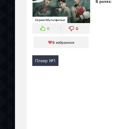
В ролях:
СериалМультфильм
0
0
В избранное
Плеер №1