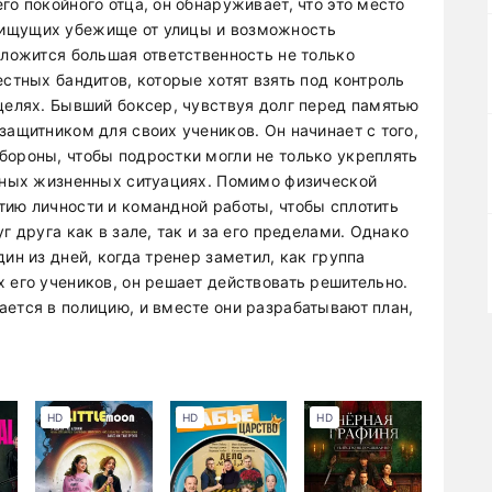
го покойного отца, он обнаруживает, что это место
 ищущих убежище от улицы и возможность
 ложится большая ответственность не только
естных бандитов, которые хотят взять под контроль
целях. Бывший боксер, чувствуя долг перед памятью
защитником для своих учеников. Он начинает с того,
бороны, чтобы подростки могли не только укреплять
ожных жизненных ситуациях. Помимо физической
тию личности и командной работы, чтобы сплотить
г друга как в зале, так и за его пределами. Однако
ин из дней, когда тренер заметил, как группа
 его учеников, он решает действовать решительно.
ается в полицию, и вместе они разрабатывают план,
HD
HD
HD