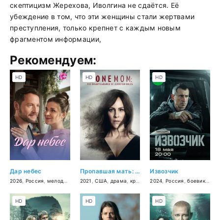
скептицизм Жерехова, Иволгина не сдаётся. Её
убеждение в том, что эти женщины стали жертвами
преступления, только крепнет с каждым новым
фрагментом информации,
Рекомендуем:
HD
HD
HD
Дар небес
Пропавшая мать: Исчезновение Дженнифер Дулос
Извозчик
2026
,
Россия
,
мелодрама
2021
,
США
,
драма
,
криминал
2024
,
Россия
,
боевик
,
дет
HD
HD
HD