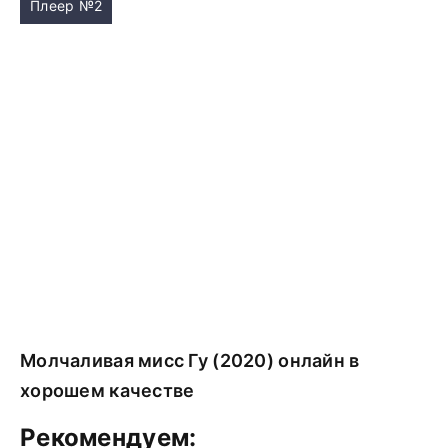
Плеер №2
Молчаливая мисс Гу (2020) онлайн в
хорошем качестве
Рекомендуем: