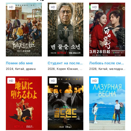
HD
HD
HD
Помни обо мне
Студент на последнем ряду
Любовь после смерти
2024
,
Китай
,
драма
2026
,
Корея Южная
,
триллер
2026
,
детектив
,
Китай
,
,
мелодрама
драма
,
ф
HD
HD
HD