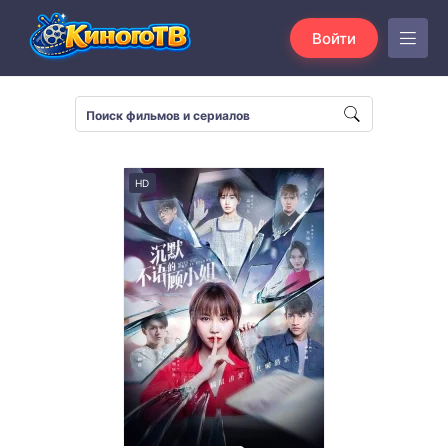
Войти
HD