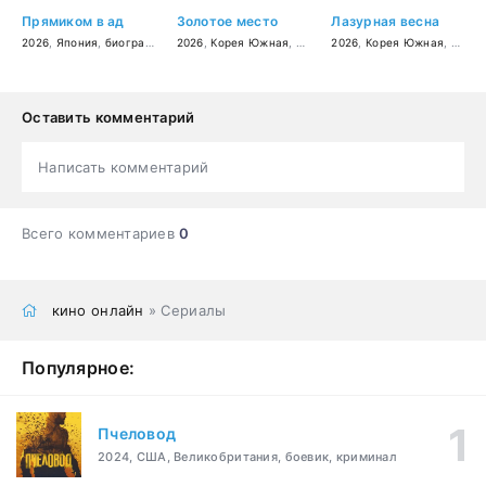
Прямиком в ад
Золотое место
Лазурная весна
2026
,
Япония
,
биография
,
драма
2026
,
Корея Южная
,
криминал
2026
,
,
триллер
Корея Южная
,
мело
Оставить комментарий
Написать комментарий
Всего комментариев
0
кино онлайн
» Сериалы
Популярное:
Пчеловод
2024, США, Великобритания, боевик, криминал