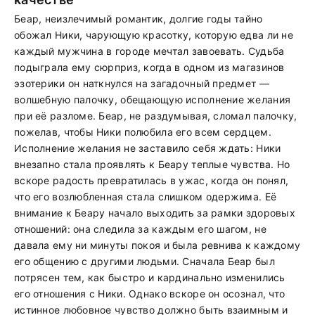
Беар, неизлечимый романтик, долгие годы тайно
обожал Ники, чарующую красотку, которую едва ли не
каждый мужчина в городе мечтал завоевать. Судьба
подыграла ему сюрприз, когда в одном из магазинов
эзотерики он наткнулся на загадочный предмет —
волшебную палочку, обещающую исполнение желания
при её разломе. Беар, не раздумывая, сломал палочку,
пожелав, чтобы Ники полюбила его всем сердцем.
Исполнение желания не заставило себя ждать: Ники
внезапно стала проявлять к Беару теплые чувства. Но
вскоре радость превратилась в ужас, когда он понял,
что его возлюбленная стала слишком одержима. Её
внимание к Беару начало выходить за рамки здоровых
отношений: она следила за каждым его шагом, не
давала ему ни минуты покоя и была ревнива к каждому
его общению с другими людьми. Сначала Беар был
потрясен тем, как быстро и кардинально изменились
его отношения с Ники. Однако вскоре он осознал, что
истинное любовное чувство должно быть взаимным и