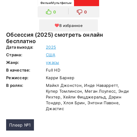
ФильмМультфильм
0
0
В избранное
Обсессия (2025) смотреть онлайн
бесплатно
Дата выхода:
2025
Страна:
США
Жанр:
ужасы
В качестве:
Full HD
Режиссер:
Карри Баркер
В ролях:
Майкл Джонстон, Инде Наварретт,
Купер Томлинсон, Меган Лоулесс, Энди
Рихтер, Хейли Фицджеральд, Дэрин
Тондер, Хлоя Брин, Энтони Павоне,
Джастис
Плеер №1