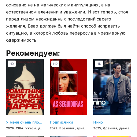
основано не на магических манипуляциях, а на
естественном влечении и уважении. И вот теперь, стоя
перед лицом неожиданных последствий своего
желания, Беар должен был найти способ исправить
ситуацию, в которой любовь переросла в чрезмерную
одержимость.
Рекомендуем:
HD
HD
HD
У меня очень плохое предчувствие
Подписчики
Нино
2026
,
США
,
ужасы
,
драма
2022
,
Бразилия
,
триллер
,
комедия
2025
,
Франция
,
драма