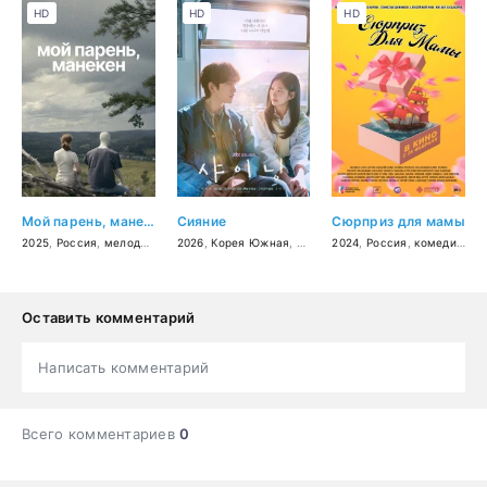
HD
HD
HD
Мой парень, манекен
Сияние
Сюрприз для мамы
2025
,
Россия
,
мелодрама
,
2026
фэнтези
,
Корея Южная
,
мелодрама
2024
,
Россия
,
комедия
,
се
Оставить комментарий
Написать комментарий
Всего комментариев
0