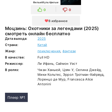
ФильмМультфильм
0
0
В избранное
Моцзинь: Охотники за легендами (2025)
смотреть онлайн бесплатно
Дата выхода:
2025
Страна:
Китай
Жанр:
приключения
,
фэнтези
В качестве:
Full HD
Режиссер:
Ли Ифань, Саймон Уэст
В ролях:
Чжан Ханьюй, Цзян У, Селина Джейд,
Мики Кольтес, Эррол Тротман-Хэйрвуд,
Лоренцо де Мур, Francesca Alice
Antonini
Плеер №1