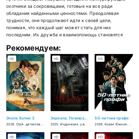
охотники за сокровищами, готовые на все ради
обладания найденными ценностями. Преодолевая
трудности, они продолжают идти к своей цели,
понимая, что каждый шаг может стать для них
последним. Их дружба и взаимопомощь становятся
Рекомендуем:
HD
HD
HD
Энола Холмс 3
Зеркала. Пожиратели душ
50-летние профи
2026
,
США
,
детектив
,
криминал
2025
,
Индонезия
,
ужасы
2026
,
Корея Южная
,
комед
HD
HD
HD