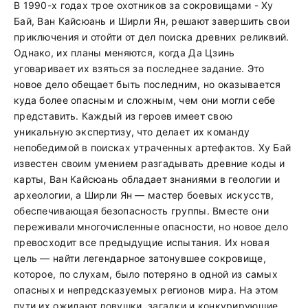
В 1990-х годах трое охотников за сокровищами - Ху
Бай, Ван Кайсюань и Ширли Ян, решают завершить свои
приключения и отойти от дел поиска древних реликвий.
Однако, их планы меняются, когда Да Цзинь
уговаривает их взяться за последнее задание. Это
новое дело обещает быть последним, но оказывается
куда более опасным и сложным, чем они могли себе
представить. Каждый из героев имеет свою
уникальную экспертизу, что делает их команду
непобедимой в поисках утраченных артефактов. Ху Бай
известен своим умением разгадывать древние коды и
карты, Ван Кайсюань обладает знаниями в геологии и
археологии, а Ширли Ян — мастер боевых искусств,
обеспечивающая безопасность группы. Вместе они
переживали многочисленные опасности, но новое дело
превосходит все предыдущие испытания. Их новая
цель — найти легендарное затонувшее сокровище,
которое, по слухам, было потеряно в одной из самых
опасных и непредсказуемых регионов мира. На этом
пути их ожидают ловушки, загадки и конкурирующие