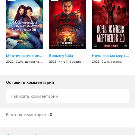
Мистические приключения Сэм и Джейд
Время убийц
Ночь живых мертвецов 2.0
2022
,
США
,
детектив
,
приключения
2025
,
Китай
,
семейный
,
боевик
,
драма
2026
,
военный
,
США
,
,
история
ужасы
Оставить комментарий
Написать комментарий
Всего комментариев
0