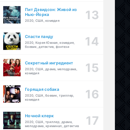
Пит Дэвидсон: Живой из
Нью-Йорка
2020, США, комедия
Спасти панду
2020, Корея Южная, комедия,
боевик, детектив, фэнтези
Секретный ингредиент
2020, США, драма, мелодрама,
комедия
Горящая собака
2020, США, боевик, триллер,
комедия
Ночной клерк
2020, США, триллер, драма,
мелодрама, криминал, детектив