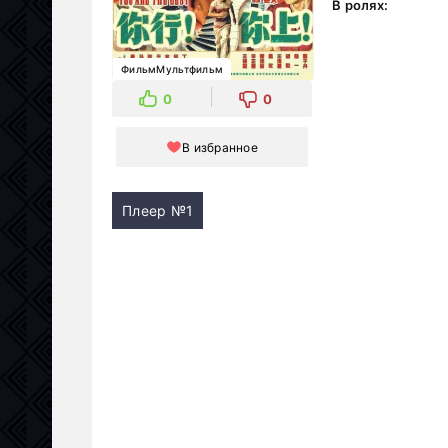
В ролях:
ФильмМультфильм
0
0
В избранное
Плеер №1