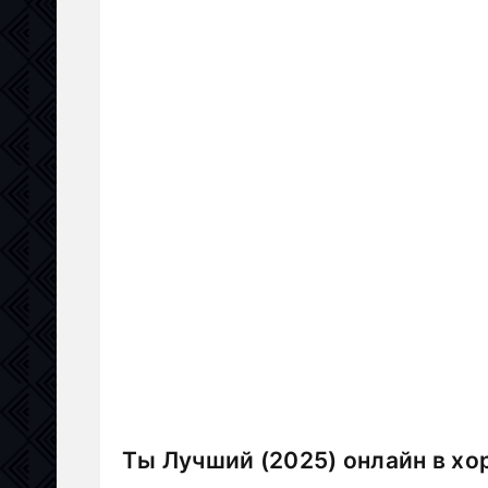
Ты Лучший (2025) онлайн в х