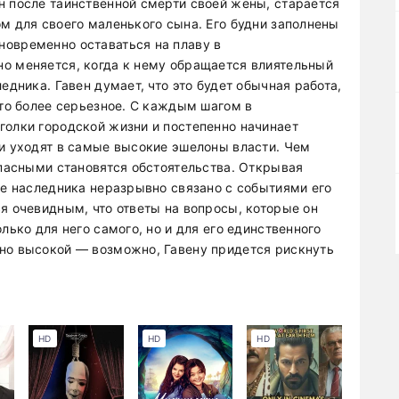
н после таинственной смерти своей жены, старается
м для своего маленького сына. Его будни заполнены
новременно оставаться на плаву в
о меняется, когда к нему обращается влиятельный
едника. Гавен думает, что это будет обычная работа,
что более серьезное. С каждым шагом в
голки городской жизни и постепенно начинает
зи уходят в самые высокие эшелоны власти. Чем
опасными становятся обстоятельства. Открывая
ие наследника неразрывно связано с событиями его
я очевидным, что ответы на вопросы, которые он
лько для него самого, но и для его единственного
но высокой — возможно, Гавену придется рискнуть
HD
HD
HD