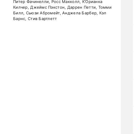
Питер Фачинелли, Росс Макколл, К’Орианка
Килчер, Джеймс Пэкстон, Даррен Петти, Томми
Билл, Сьюзи Абромейт, Анджела Барбер, Кэл
Барнс, Стив Бартлетт