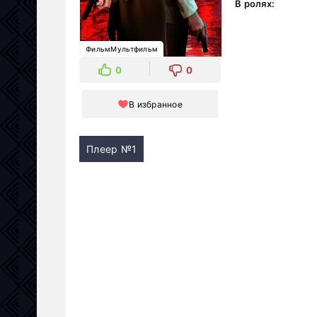
В ролях:
ФильмМультфильм
0
0
В избранное
Плеер №1