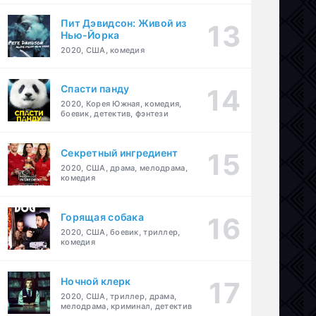
Пит Дэвидсон: Живой из
Нью-Йорка
2020, США, комедия
Спасти панду
2020, Корея Южная, комедия,
боевик, детектив, фэнтези
Секретный ингредиент
2020, США, драма, мелодрама,
комедия
Горящая собака
2020, США, боевик, триллер,
комедия
Ночной клерк
2020, США, триллер, драма,
мелодрама, криминал, детектив