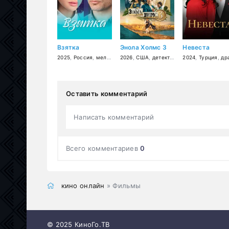
Взятка
Энола Холмс 3
Невеста
2025
,
Россия
,
мелодрама
2026
,
США
,
детектив
,
криминал
2024
,
Турция
,
драм
Оставить комментарий
Написать комментарий
Всего комментариев
0
кино онлайн
» Фильмы
© 2025 КиноГо.ТВ