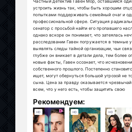
Частный детектив Гавен Мор, оставшийся оди
устроить жизнь так, чтобы быть хорошим отцо
попытками поддерживать семейный очаг и од
профессиональной сфере. Ситуация радикальн
сенатор с просьбой найти его пропавшего насл
однако вскоре он понимает, что затеялась не
расследовании Гавен погружается в темные у
выявлять следы тайной организации, чьи свя
глубже он вникает в детали дела, тем более 
новые факты, Гавен осознает, что исчезновен
собственного прошлого. Постепенно становитс
ищет, могут обернуться большой угрозой не то
сына. Цена за правду оказывается чрезвычай
всем, что у него есть, чтобы защитить свою
Рекомендуем:
HD
HD
HD