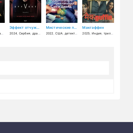
Эффект отчуждения
Мистические приключения Сэм и Джейд
Макгаффин
а
2024
,
Сербия
,
драма
2022
,
США
,
детектив
,
приключения
2025
,
Индия
,
,
семейный
триллер
,
драма
,
д