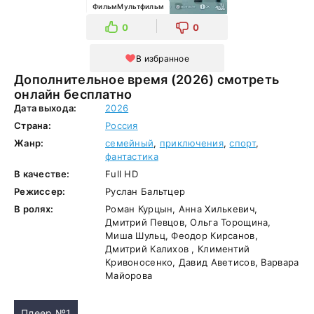
ФильмМультфильм
0
0
В избранное
Дополнительное время (2026) смотреть
онлайн бесплатно
Дата выхода:
2026
Страна:
Россия
Жанр:
семейный
,
приключения
,
спорт
,
фантастика
В качестве:
Full HD
Режиссер:
Руслан Бальтцер
В ролях:
Роман Курцын, Анна Хилькевич,
Дмитрий Певцов, Ольга Торощина,
Миша Шульц, Феодор Кирсанов,
Дмитрий Калихов , Климентий
Кривоносенко, Давид Аветисов, Варвара
Майорова
Плеер №1