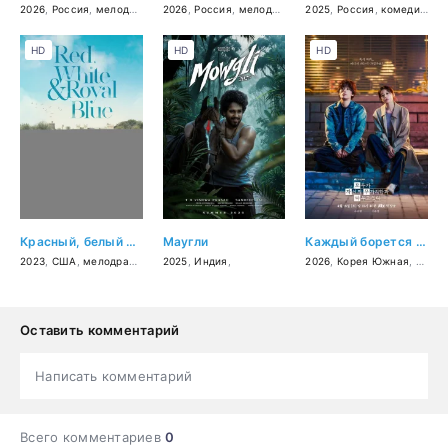
2026
,
Россия
,
мелодрама
2026
,
Россия
,
мелодрама
2025
,
Россия
,
комедия
,
кр
HD
HD
HD
Красный, белый и королевский синий
Маугли
Каждый борется со своей собственной никчёмностью
2023
,
США
,
мелодрама
,
комедия
2025
,
Индия
,
2026
,
Корея Южная
,
драм
Оставить комментарий
Написать комментарий
Всего комментариев
0