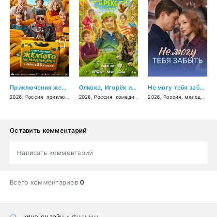
Приключения желтого чемоданчика
Оливка, Игорёк и Рекс
Не могу тебя забыть
2026
,
Россия
,
приключения
2026
,
фэнтези
,
Россия
,
комедия
,
комедия
,
семейный
,
семейный
2026
,
Россия
,
мелодрама
Оставить комментарий
Написать комментарий
Всего комментариев
0
кино онлайн
» Фильмы