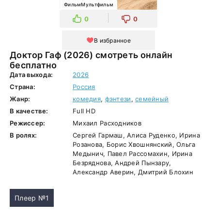
ФильмМультфильм
0
0
В избранное
Доктор Гаф (2026) смотреть онлайн
бесплатно
Дата выхода:
2026
Страна:
Россия
Жанр:
комедия
,
фэнтези
,
семейный
В качестве:
Full HD
Режиссер:
Михаил Расходников
В ролях:
Сергей Гармаш, Алиса Руденко, Ирина
Розанова, Борис Хвошнянский, Ольга
Медынич, Павел Рассомахин, Ирина
Безряднова, Андрей Пынзару,
Александр Аверин, Дмитрий Блохин
Плеер №1