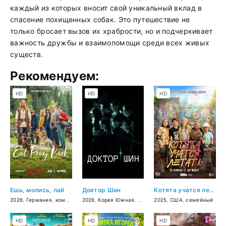
каждый из которых вносит свой уникальный вклад в
спасение похищенных собак. Это путешествие не
только бросает вызов их храбрости, но и подчеркивает
важность дружбы и взаимопомощи среди всех живых
существ.
Рекомендуем:
HD
HD
HD
Ешь, молись, лай
Доктор Шин
Котята учатся летать
2026
,
Германия
,
комедия
2026
,
Корея Южная
,
триллер
2025
,
мелодрама
,
США
,
семейный
,
фантастик
HD
HD
HD