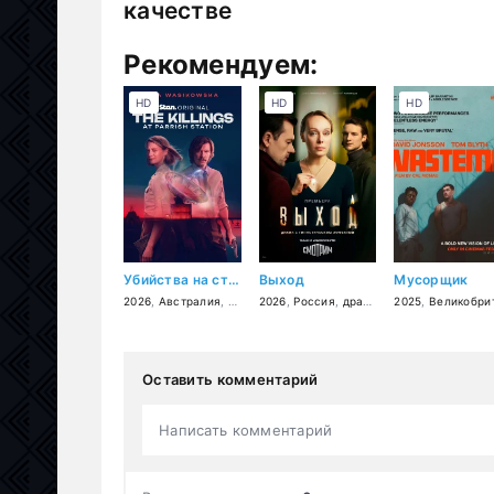
качестве
Рекомендуем:
HD
HD
HD
Убийства на станции Пэрриш
Выход
Мусорщик
2026
,
Австралия
,
драма
2026
,
детектив
,
Россия
,
драма
,
детектив
2025
,
Великобритани
Оставить комментарий
Написать комментарий