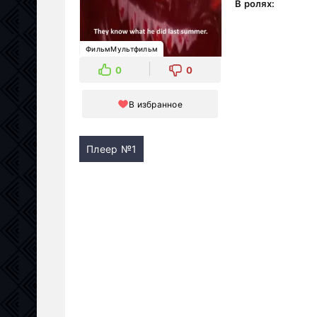
В ролях:
ФильмМультфильм
0
0
В избранное
Плеер №1