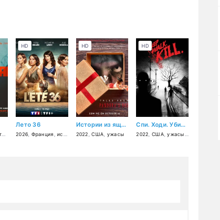
HD
HD
HD
Лето 36
Истории из ящика Пандоры: Глава первая
Спи. Ходи. Убивай.
я
,
2026
триллер
,
Франция
,
драма
,
история
,
криминал
2022
,
США
,
ужасы
2022
,
США
,
ужасы
,
комедия