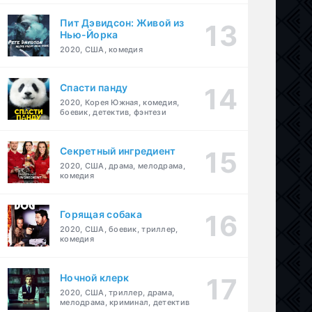
Пит Дэвидсон: Живой из
Нью-Йорка
2020, США, комедия
Спасти панду
2020, Корея Южная, комедия,
боевик, детектив, фэнтези
Секретный ингредиент
2020, США, драма, мелодрама,
комедия
Горящая собака
2020, США, боевик, триллер,
комедия
Ночной клерк
2020, США, триллер, драма,
мелодрама, криминал, детектив