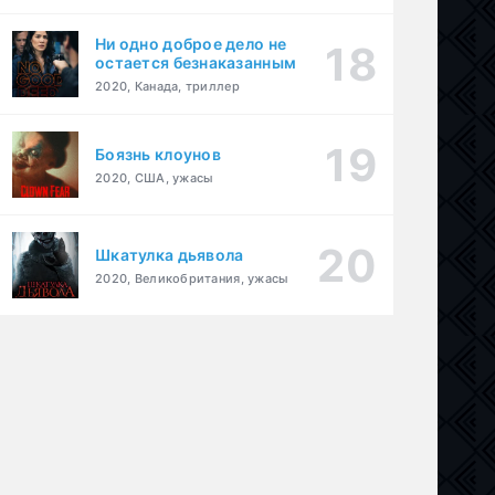
Ни одно доброе дело не
остается безнаказанным
2020, Канада, триллер
Боязнь клоунов
2020, США, ужасы
Шкатулка дьявола
2020, Великобритания, ужасы
ама
,
криминал