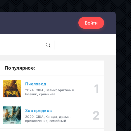
Войти
Популярное:
Пчеловод
2024, США, Великобритания,
боевик, криминал
Зов предков
2020, США, Канада, драма,
приключения, семейный