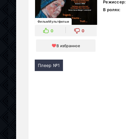
Режиссер:
В ролях:
ФильмМультфильм
0
0
В избранное
Плеер №1