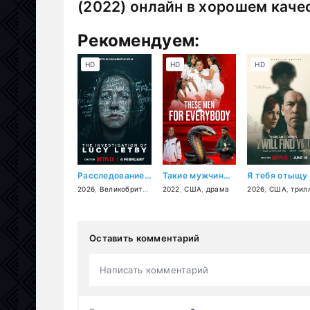
(2022) онлайн в хорошем каче
Рекомендуем:
HD
HD
HD
Расследование по делу Люси Летби
Такие мужчины для всех
Я тебя отыщу
2026
,
Великобритания
,
2022
документальный
,
США
,
драма
,
криминал
2026
,
США
,
трилле
Оставить комментарий
Написать комментарий