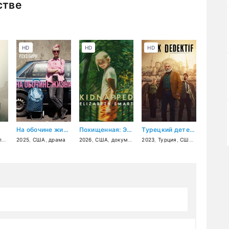
стве
HD
HD
HD
На обочине жизни
Похищенная: Элизабет Смарт
Турецкий детектив
р
,
драма
2025
,
,
криминал
США
,
драма
,
детектив
2026
,
США
,
документальный
2023
,
,
Турция
криминал
,
США
,
триллер
,
др