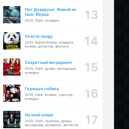
Пит Дэвидсон: Живой из
Нью-Йорка
2020, США, комедия
Спасти панду
2020, Корея Южная, комедия,
боевик, детектив, фэнтези
Секретный ингредиент
2020, США, драма, мелодрама,
комедия
Горящая собака
2020, США, боевик, триллер,
комедия
Ночной клерк
2020, США, триллер, драма,
мелодрама, криминал, детектив