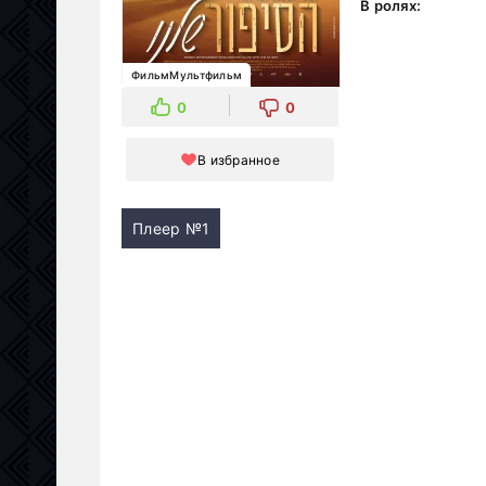
В ролях:
ФильмМультфильм
0
0
В избранное
Плеер №1