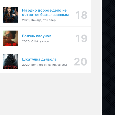
Ни одно доброе дело не
остается безнаказанным
2020, Канада, триллер
Боязнь клоунов
2020, США, ужасы
Шкатулка дьявола
ер
,
драма
,
криминал
2020, Великобритания, ужасы