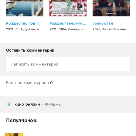
Рождество под парусом
Рождественский чудак
Гленротан
2021
,
США
,
драма
,
мелодрама
2021
,
США
,
боевик
,
комедия
2025
,
Великобритания
,
др
Оставить комментарий
Написать комментарий
Всего комментариев
0
кино онлайн
» Фильмы
Популярное: