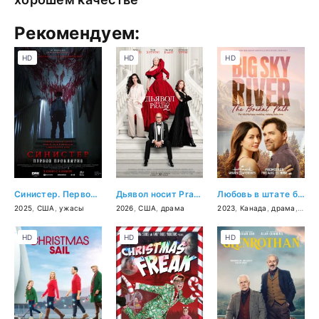
Рекомендуем:
HD
HD
HD
Синистер. Первое проклятие
Дьявол носит Prada 2
Любовь в штате бескрайнего неба: свадебный путь
2025
,
США
,
ужасы
2026
,
США
,
драма
2023
,
Канада
,
драма
,
мел
HD
HD
HD