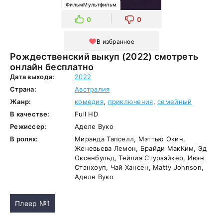
ФильмМультфильм
0
0
В избранное
Рождественский выкуп (2022) смотреть
онлайн бесплатно
Дата выхода:
2022
Страна:
Австралия
Жанр:
комедия
,
приключения
,
семейный
В качестве:
Full HD
Режиссер:
Аделе Вуко
В ролях:
Миранда Тапселл, Мэттью Окин,
Женевьева Лемон, Брайди МакКим, Эд
Оксенбульд, Тейлия Стурзэйкер, Ивэн
Стэнхоуп, Чай Хансен, Matty Johnson,
Аделе Вуко
Плеер №1