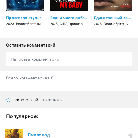
Проклятая студия
Верни моего ребенка
Единственный свидетель
2023
,
Великобритания
,
ужасы
2025
,
комедия
,
США
,
триллер
2026
,
Великобритания
,
СШ
Оставить комментарий
Написать комментарий
Всего комментариев
0
кино онлайн
» Фильмы
Популярное:
Пчеловод