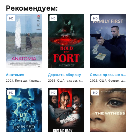
Рекомендуем:
HD
HD
HD
Анатомия
Держать оборону
Семья превыше всего
2021
,
Польша
,
Франция
,
2025
,
США
,
ужасы
,
комедия
2022
,
США
,
боевик
,
драма
HD
HD
HD