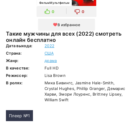
ФильмМультфильм
0
0
В избранное
Такие мужчины для всех (2022) смотреть
онлайн бесплатно
Дата выхода:
2022
Страна:
США
Жанр:
драма
В качестве:
Full HD
Режиссер:
Lisa Brown
В ролях:
Мика Бивингс, Jasmine Hale-Smith,
Crystal Hughes, Phillip Granger, Демарис
Харви, Эмори Лоуренс, Brittney Lipsey,
William Swift
Плеер №1