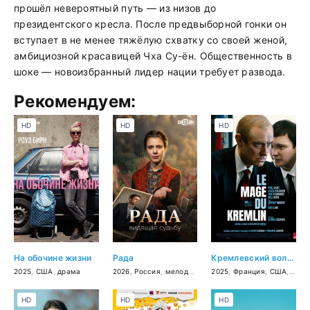
прошёл невероятный путь — из низов до
президентского кресла. После предвыборной гонки он
вступает в не менее тяжёлую схватку со своей женой,
амбициозной красавицей Чха Су-ён. Общественность в
шоке — новоизбранный лидер нации требует развода.
Рекомендуем:
HD
HD
HD
На обочине жизни
Рада
Кремлевский волшебник
2025
,
США
,
драма
2026
,
Россия
,
мелодрама
,
2025
детектив
,
Франция
,
криминал
,
США
,
трил
HD
HD
HD