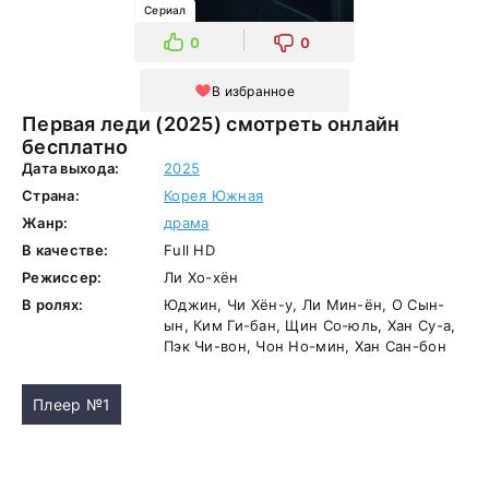
Сериал
0
0
В избранное
Первая леди (2025) смотреть онлайн
бесплатно
Дата выхода:
2025
Страна:
Корея Южная
Жанр:
драма
В качестве:
Full HD
Режиссер:
Ли Хо-хён
В ролях:
Юджин, Чи Хён-у, Ли Мин-ён, О Сын-
ын, Ким Ги-бан, Щин Со-юль, Хан Су-а,
Пэк Чи-вон, Чон Но-мин, Хан Сан-бон
Плеер №1